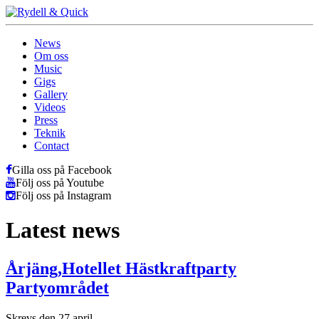
News
Om oss
Music
Gigs
Gallery
Videos
Press
Teknik
Contact
Gilla oss på Facebook
Följ oss på Youtube
Följ oss på Instagram
Latest news
Årjäng,Hotellet Hästkraftparty
Partyområdet
Skrevs den 27 april