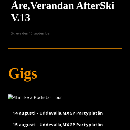
Videos
Åre,Verandan AfterSki
Press
V.13
Teknik
Skrevs den 10 september
Contact
Gigs
14 augusti - Uddevalla,MXGP Partyplatån
15 augusti - Uddevalla,MXGP Partyplatån