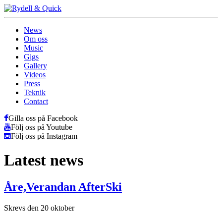
News
Om oss
Music
Gigs
Gallery
Videos
Press
Teknik
Contact
Gilla oss på Facebook
Följ oss på Youtube
Följ oss på Instagram
Latest news
Åre,Verandan AfterSki
Skrevs den 20 oktober