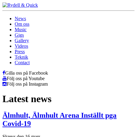
News
Om oss
Music
Gigs
Gallery
Videos
Press
Teknik
Contact
Gilla oss på Facebook
Följ oss på Youtube
Följ oss på Instagram
Latest news
Älmhult, Älmhult Arena Inställt pga
Covid-19
Skrevs den 16 mars