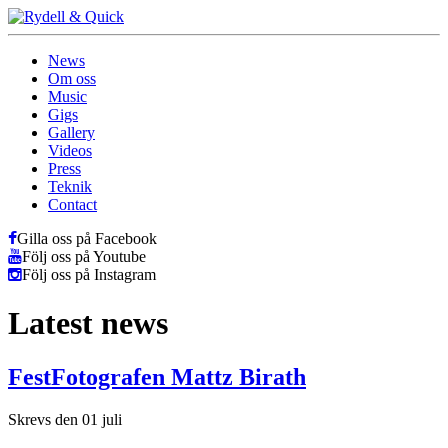
News
Om oss
Music
Gigs
Gallery
Videos
Press
Teknik
Contact
Gilla oss på Facebook
Följ oss på Youtube
Följ oss på Instagram
Latest news
FestFotografen Mattz Birath
Skrevs den 01 juli