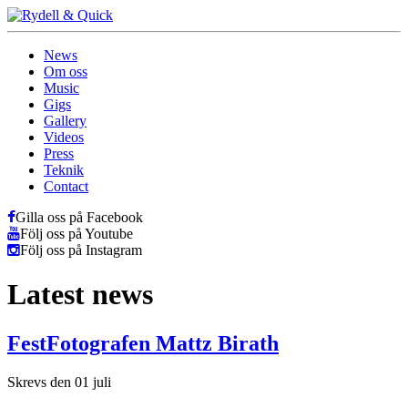
News
Om oss
Music
Gigs
Gallery
Videos
Press
Teknik
Contact
Gilla oss på Facebook
Följ oss på Youtube
Följ oss på Instagram
Latest news
FestFotografen Mattz Birath
Skrevs den 01 juli