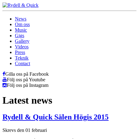
News
Om oss
Music
Gigs
Gallery
Videos
Press
Teknik
Contact
Gilla oss på Facebook
Följ oss på Youtube
Följ oss på Instagram
Latest news
Rydell & Quick Sälen Högis 2015
Skrevs den 01 februari