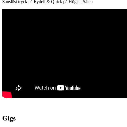
Sanslöst tryck på Rydell & Quick på Högis i Sälen
Gigs