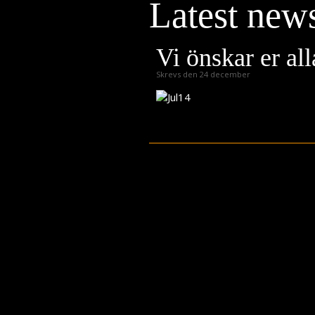
Latest new
Press
Teknik
Vi önskar er al
Contact
Skrevs den 24 december