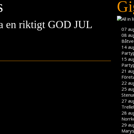
s
Gi
la en riktigt GOD JUL
07 au
08 au
Båtve
14 au
Party
15 au
Party
21 aug
Föret
22 aug
25 aug
Stenu
27 aug
Trell
28 aug
Norrk
29 aug
Marys