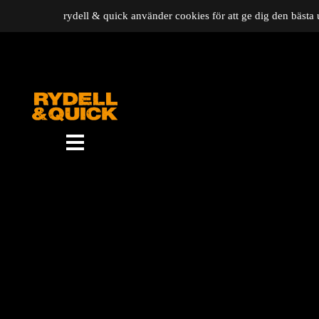
rydell & quick använder cookies för att ge dig den bästa 
News
Om oss
Music
Gigs
Gallery
Videos