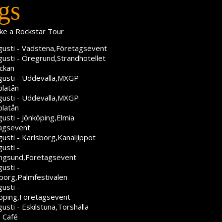
gs
gusti - Vadstena,Företagsevent
gusti - Öregrund,Strandhotellet
ckan
gusti - Uddevalla,MXGP
platån
gusti - Uddevalla,MXGP
platån
usti - Jönköping,Elmia
agsevent
usti - Karlsborg,Kanaljippot
usti -
ngsund,Företagsevent
usti -
eborg,Palmfestivalen
usti -
öping,Företagsevent
usti - Eskilstuna,Torshälla
 Café