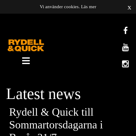
x
Vi använder cookies.
Läs mer
News
Om oss
Latest news
Music
Gigs
Rydell & Quick till
Gallery
Sommartorsdagarna i
Videos