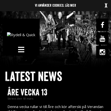
x
Vi använder cookies.
Läs mer
News
Om oss
Music
Latest news
Gigs
ÅRE Vecka 13
Gallery
Skrevs den 18 mars
Videos
Denna vecka rullar vi till Åre och kör afterski på Verandan