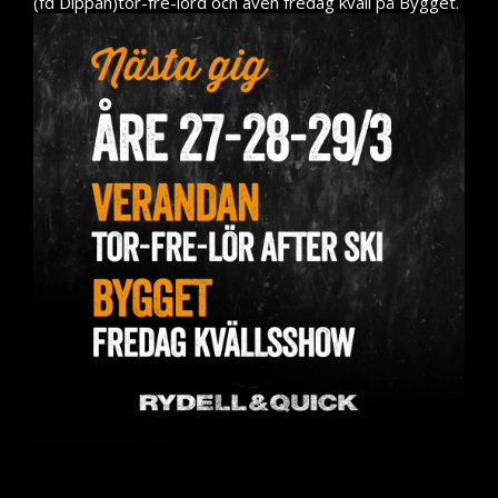
Press
(fd Dippan)tor-fre-lörd och även fredag kväll på Bygget.
Teknik
Contact