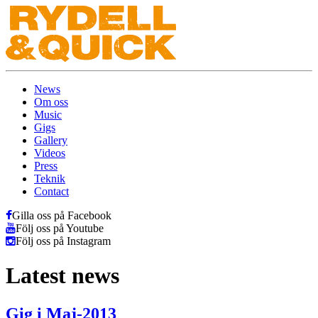
News
Om oss
Music
Gigs
Gallery
Videos
Press
Teknik
Contact
Gilla oss på Facebook
Följ oss på Youtube
Följ oss på Instagram
Latest news
Gig i Maj-2013