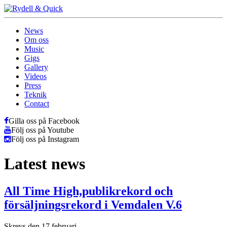
News
Om oss
Music
Gigs
Gallery
Videos
Press
Teknik
Contact
Gilla oss på Facebook
Följ oss på Youtube
Följ oss på Instagram
Latest news
All Time High,publikrekord och
försäljningsrekord i Vemdalen V.6
Skrevs den 17 februari