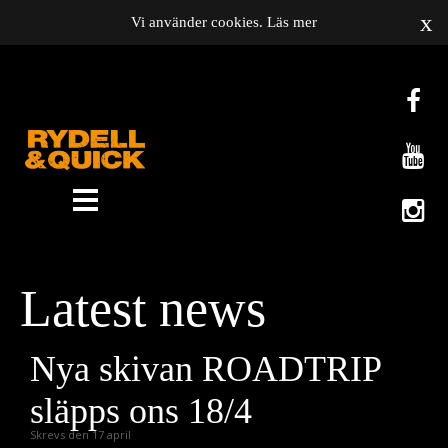
x
Vi använder cookies.
Läs mer
News
Om oss
Latest news
Music
Gigs
Nya skivan ROADTRIP
Gallery
släpps ons 18/4
Videos
Skrevs den 17 april