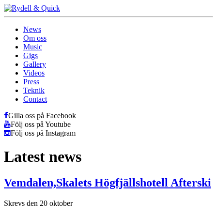
News
Om oss
Music
Gigs
Gallery
Videos
Press
Teknik
Contact
Gilla oss på Facebook
Följ oss på Youtube
Följ oss på Instagram
Latest news
Vemdalen,Skalets Högfjällshotell Afterski
Skrevs den 20 oktober