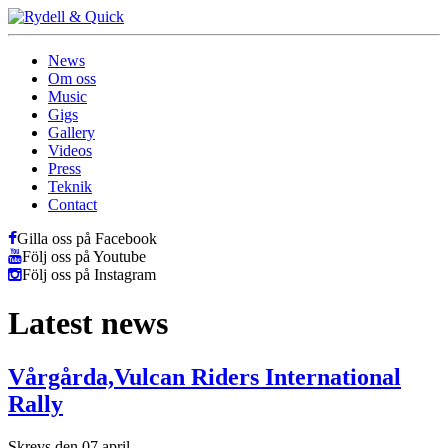
News
Om oss
Music
Gigs
Gallery
Videos
Press
Teknik
Contact
Gilla oss på Facebook
Följ oss på Youtube
Följ oss på Instagram
Latest news
Vårgårda,Vulcan Riders International
Rally
Skrevs den 07 april