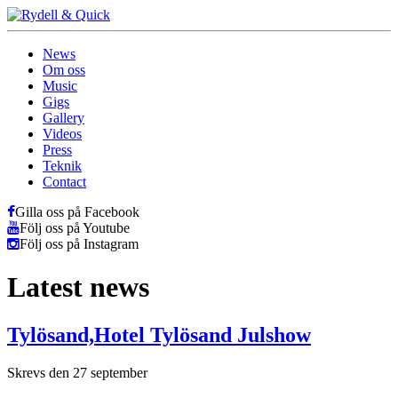
News
Om oss
Music
Gigs
Gallery
Videos
Press
Teknik
Contact
Gilla oss på Facebook
Följ oss på Youtube
Följ oss på Instagram
Latest news
Tylösand,Hotel Tylösand Julshow
Skrevs den 27 september