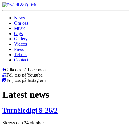
News
Om oss
Music
Gigs
Gallery
Videos
Press
Teknik
Contact
Gilla oss på Facebook
Följ oss på Youtube
Följ oss på Instagram
Latest news
Turnéledigt 9-26/2
Skrevs den 24 oktober