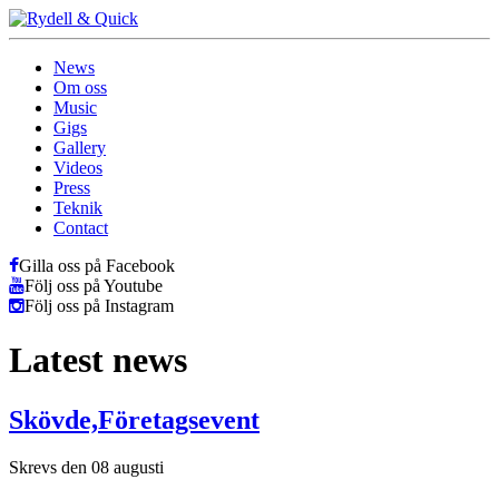
News
Om oss
Music
Gigs
Gallery
Videos
Press
Teknik
Contact
Gilla oss på Facebook
Följ oss på Youtube
Följ oss på Instagram
Latest news
Skövde,Företagsevent
Skrevs den 08 augusti