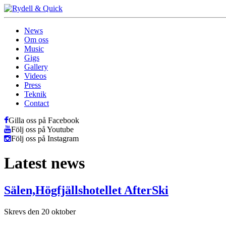
News
Om oss
Music
Gigs
Gallery
Videos
Press
Teknik
Contact
Gilla oss på Facebook
Följ oss på Youtube
Följ oss på Instagram
Latest news
Sälen,Högfjällshotellet AfterSki
Skrevs den 20 oktober