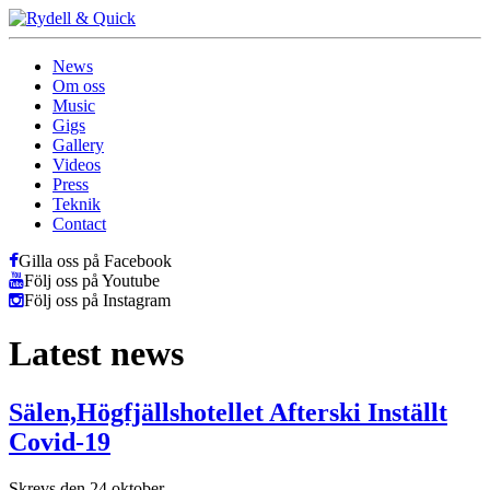
News
Om oss
Music
Gigs
Gallery
Videos
Press
Teknik
Contact
Gilla oss på Facebook
Följ oss på Youtube
Följ oss på Instagram
Latest news
Sälen,Högfjällshotellet Afterski Inställt
Covid-19
Skrevs den 24 oktober