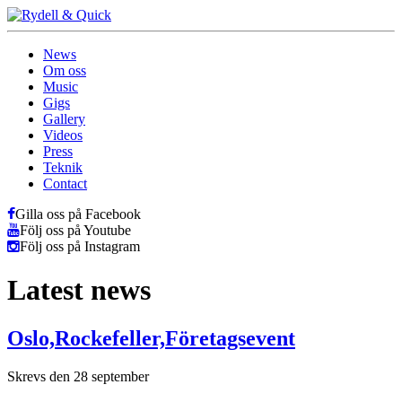
News
Om oss
Music
Gigs
Gallery
Videos
Press
Teknik
Contact
Gilla oss på Facebook
Följ oss på Youtube
Följ oss på Instagram
Latest news
Oslo,Rockefeller,Företagsevent
Skrevs den 28 september