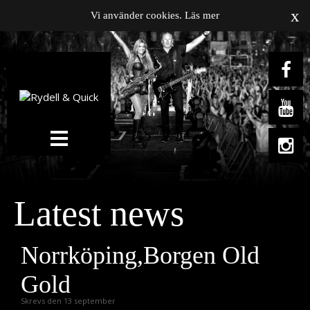
x
Vi använder cookies.
Läs mer
News
Om oss
Music
Latest news
Gigs
Gallery
Norrköping,Borgen Old
Videos
Gold
Press
Skrevs den 13 september