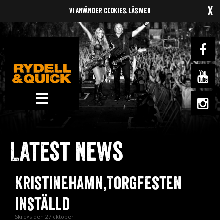
x
Vi använder cookies.
Läs mer
News
Om oss
Latest news
Music
Gigs
Kristinehamn,Torgfesten
Gallery
inställd
Videos
Skrevs den 27 oktober