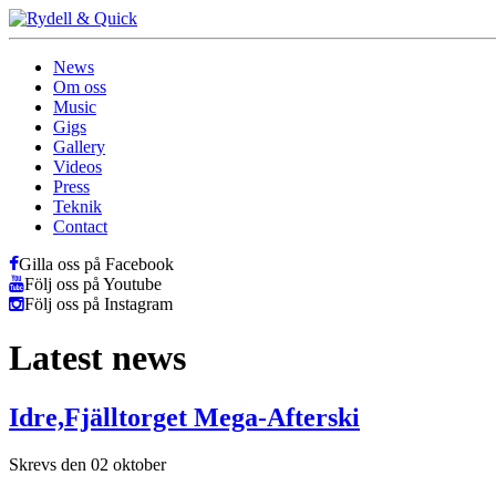
News
Om oss
Music
Gigs
Gallery
Videos
Press
Teknik
Contact
Gilla oss på Facebook
Följ oss på Youtube
Följ oss på Instagram
Latest news
Idre,Fjälltorget Mega-Afterski
Skrevs den 02 oktober