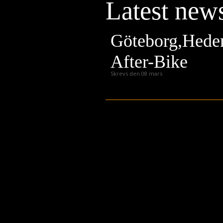
Latest new
Press
Teknik
Göteborg,Heden
Contact
After-Bike
Skrevs den 08 mars