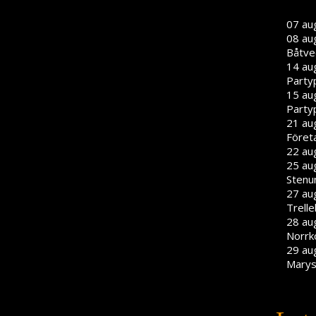
07 au
08 au
Båtve
14 au
Party
15 au
Party
21 aug
Föret
22 aug
25 aug
Stenu
27 aug
Trell
28 aug
Norrk
29 aug
Marys