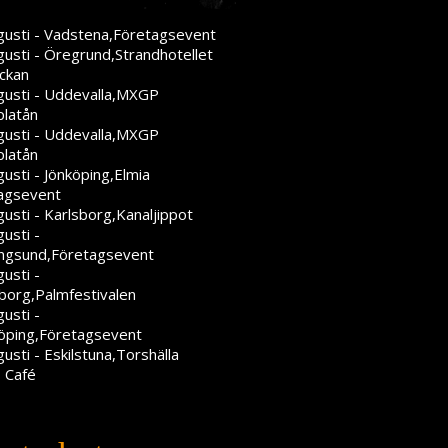
gusti - Vadstena,Företagsevent
gusti - Öregrund,Strandhotellet
ckan
gusti - Uddevalla,MXGP
platån
gusti - Uddevalla,MXGP
platån
usti - Jönköping,Elmia
agsevent
usti - Karlsborg,Kanaljippot
usti -
ngsund,Företagsevent
usti -
eborg,Palmfestivalen
usti -
öping,Företagsevent
usti - Eskilstuna,Torshälla
 Café