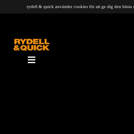
rydell & quick använder cookies för att ge dig den bästa 
News
Om oss
Music
Gigs
Gallery
Videos