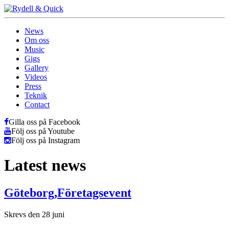
News
Om oss
Music
Gigs
Gallery
Videos
Press
Teknik
Contact
Gilla oss på Facebook
Följ oss på Youtube
Följ oss på Instagram
Latest news
Göteborg,Företagsevent
Skrevs den 28 juni