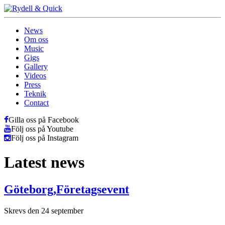
News
Om oss
Music
Gigs
Gallery
Videos
Press
Teknik
Contact
Gilla oss på Facebook
Följ oss på Youtube
Följ oss på Instagram
Latest news
Göteborg,Företagsevent
Skrevs den 24 september