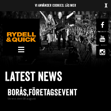
x
Vi använder cookies.
Läs mer
News
Om oss
Latest news
Music
Gigs
Borås,Företagsevent
Gallery
Skrevs den 08 augusti
Videos