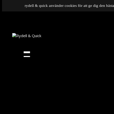
rydell & quick använder cookies för att ge dig den bästa
News
Om
oss
Music
Gigs
Gallery