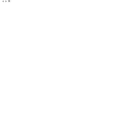
‹
›
×