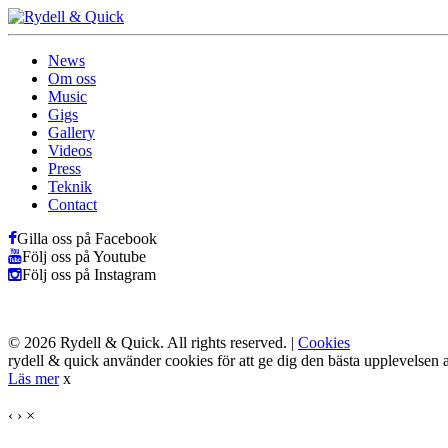
News
Om oss
Music
Gigs
Gallery
Videos
Press
Teknik
Contact
Gilla oss på Facebook
Följ oss på Youtube
Följ oss på Instagram
© 2026 Rydell & Quick. All rights reserved. |
Cookies
rydell & quick använder cookies för att ge dig den bästa upplevelsen a
Läs mer
x
‹
›
×