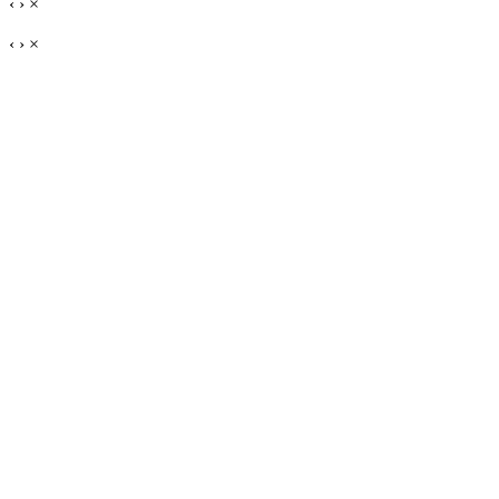
‹
›
×
‹
›
×