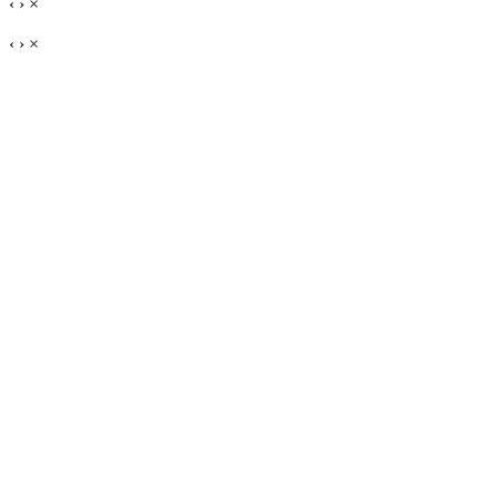
‹
›
×
‹
›
×