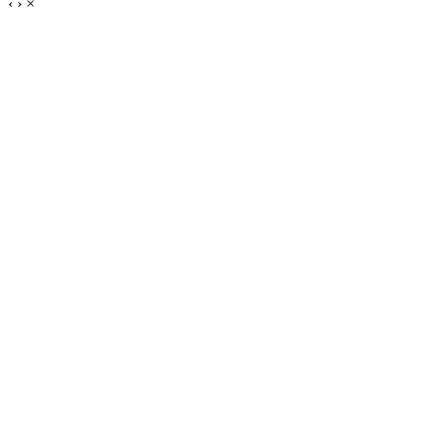
‹
›
×