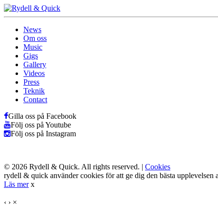
News
Om oss
Music
Gigs
Gallery
Videos
Press
Teknik
Contact
Gilla oss på Facebook
Följ oss på Youtube
Följ oss på Instagram
© 2026 Rydell & Quick. All rights reserved. |
Cookies
rydell & quick använder cookies för att ge dig den bästa upplevelsen a
Läs mer
x
‹
›
×