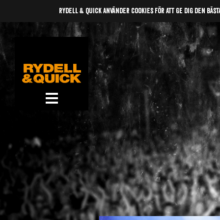
rydell & quick använder cookies för att ge dig den bäst
News
Om oss
Music
Gigs
Gallery
Videos