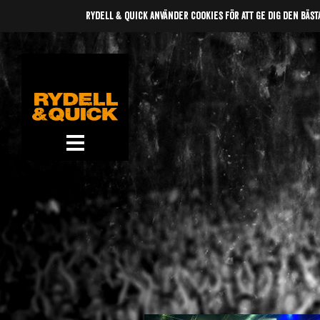
rydell & quick använder cookies för att ge dig den bäst
News
Om oss
Music
Gigs
Gallery
Videos