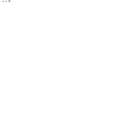
‹
›
×