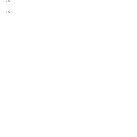
‹
›
×
‹
›
×