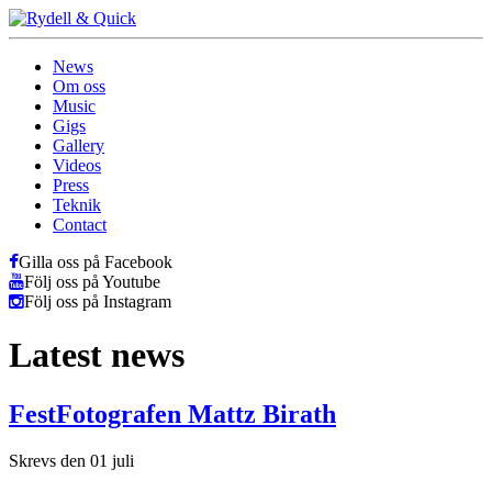
News
Om oss
Music
Gigs
Gallery
Videos
Press
Teknik
Contact
Gilla oss på Facebook
Följ oss på Youtube
Följ oss på Instagram
Latest news
FestFotografen Mattz Birath
Skrevs den 01 juli