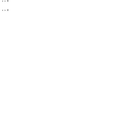
‹
›
×
‹
›
×